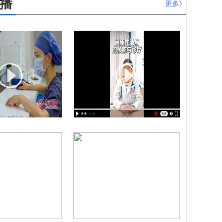
播
更多》