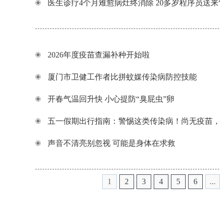
医生诊疗4个月难愈病灶终消除 20多岁程序员送来“
2026年度疫苗查漏补种开始啦
厦门市卫健工作者比拼蚊媒传染病防控技能
开春气温回升快 小心提防“臭屁虫”卵
五一假期出行指南：警惕这类传染病！尚无疫苗
声音不清亮别忽视 可能是身体在求救
1
2
3
4
5
6
...