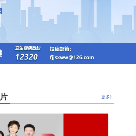
健
片
更多》